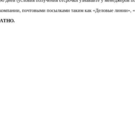
90 дней (условия получения отсрочки узнавайте у менеджеров п
 компании, почтовыми посылками таким как «Деловые линии», 
ЛАТНО.