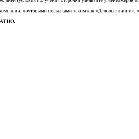
90 дней (условия получения отсрочки узнавайте у менеджеров п
 компании, почтовыми посылками таким как «Деловые линии», 
ЛАТНО.