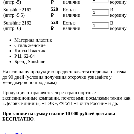
(дптр.-5)
наличии
корзину
₽
528
Sunshine 2162
Есть в
В
(дптр.-5.5)
наличии
корзину
₽
528
Sunshine 2162
Есть в
В
(дптр.-6)
наличии
корзину
₽
Материал
пластик
Стиль
женские
Линза
Пластик
Р.Ц.
62-64
Бренд
Sunshine
На всю нашу продукцию предоставляется отсрочка платежа
до 90 дней (условия получения отсрочки узнавайте у
менеджеров по продажам)
Продукция отправляется через транспортные
экспедиционные компании, почтовыми посылками таким как
«Деловые линии», «ПЭК», ФГУП «Почта России» и др.
При заявке на сумму свыше 10 000 рублей доставка
БЕСПЛАТНО.