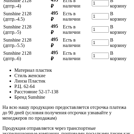
Sunshine 2128
Есть в
В
(дптр.-4)
наличии
корзину
₽
495
Sunshine 2128
Есть в
В
(дптр.-4.5)
наличии
корзину
₽
495
Sunshine 2128
Есть в
В
(дптр.-5)
наличии
корзину
₽
495
Sunshine 2128
Есть в
В
(дптр.-5.5)
наличии
корзину
₽
495
Sunshine 2128
Есть в
В
(дптр.-6)
наличии
корзину
₽
Материал
пластик
Стиль
женские
Линза
Пластик
Р.Ц.
62-64
Расстояние
52-17-138
Бренд
Sunshine
На всю нашу продукцию предоставляется отсрочка платежа
до 90 дней (условия получения отсрочки узнавайте у
менеджеров по продажам)
Продукция отправляется через транспортные
экспедиционные компании, почтовыми посылками таким как