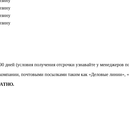
рзину
рзину
рзину
рзину
90 дней (условия получения отсрочки узнавайте у менеджеров п
 компании, почтовыми посылками таким как «Деловые линии», 
ЛАТНО.