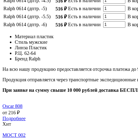
Ralph 0614 (дптр. -4.5)
Есть в наличии
В ко
516 ₽
Ralph 0614 (дптр. -5)
Есть в наличии
В ко
516 ₽
Ralph 0614 (дптр. -5.5)
Есть в наличии
В ко
516 ₽
Ralph 0614 (дптр. -6)
Есть в наличии
В ко
516 ₽
Материал
пластик
Стиль
мужские
Линза
Пластик
Р.Ц.
62-64
Бренд
Ralph
На всю нашу продукцию предоставляется отсрочка платежа до 
Продукция отправляется через транспортные экспедиционные
При заявке на сумму свыше 10 000 рублей доставка БЕСП
Oscar 808
от 216 ₽
Подробнее
Хит
МОСТ 002