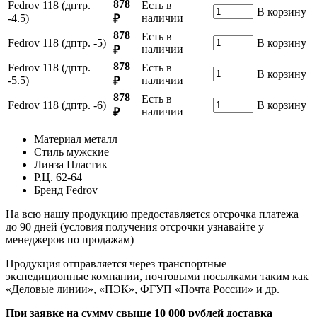
878
Fedrov 118 (дптр.
Есть в
В корзину
-4.5)
наличии
₽
878
Есть в
Fedrov 118 (дптр. -5)
В корзину
наличии
₽
878
Fedrov 118 (дптр.
Есть в
В корзину
-5.5)
наличии
₽
878
Есть в
Fedrov 118 (дптр. -6)
В корзину
наличии
₽
Материал
металл
Стиль
мужские
Линза
Пластик
Р.Ц.
62-64
Бренд
Fedrov
На всю нашу продукцию предоставляется отсрочка платежа
до 90 дней (условия получения отсрочки узнавайте у
менеджеров по продажам)
Продукция отправляется через транспортные
экспедиционные компании, почтовыми посылками таким как
«Деловые линии», «ПЭК», ФГУП «Почта России» и др.
При заявке на сумму свыше 10 000 рублей доставка