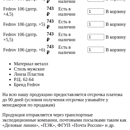
наличии
₽
743
Fedrov 106 (дптр.
Есть в
В корзину
+4,5)
наличии
₽
743
Есть в
Fedrov 106 (дптр. +5)
В корзину
наличии
₽
743
Fedrov 106 (дптр.
Есть в
В корзину
+5,5)
наличии
₽
743
Есть в
Fedrov 106 (дптр. +6)
В корзину
наличии
₽
Материал
металл
Стиль
мужские
Линза
Пластик
Р.Ц.
62-64
Бренд
Fedrov
На всю нашу продукцию предоставляется отсрочка платежа
до 90 дней (условия получения отсрочки узнавайте у
менеджеров по продажам)
Продукция отправляется через транспортные
экспедиционные компании, почтовыми посылками таким как
«Деловые линии», «ПЭК», ФГУП «Почта России» и др.