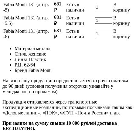
681
Fabia Monti 131 (дптр.
Есть в
В
-5)
наличии
корзину
₽
681
Fabia Monti 131 (дптр.
Есть в
В
-5.5)
наличии
корзину
₽
681
Fabia Monti 131 (дптр.
Есть в
В
-6)
наличии
корзину
₽
Материал
металл
Стиль
женские
Линза
Пластик
Р.Ц.
62-64
Бренд
Fabia Monti
На всю нашу продукцию предоставляется отсрочка платежа
до 90 дней (условия получения отсрочки узнавайте у
менеджеров по продажам)
Продукция отправляется через транспортные
экспедиционные компании, почтовыми посылками таким как
«Деловые линии», «ПЭК», ФГУП «Почта России» и др.
При заявке на сумму свыше 10 000 рублей доставка
БЕСПЛАТНО.