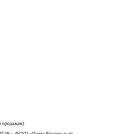
о продажам)
«ПЭК», ФГУП «Почта России» и др.