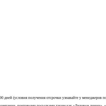
90 дней (условия получения отсрочки узнавайте у менеджеров п
 компании, почтовыми посылками таким как «Деловые линии», 